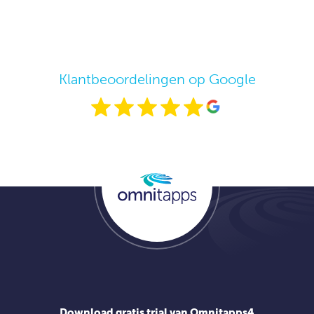
Klantbeoordelingen op Google
Download gratis trial van Omnitapps4