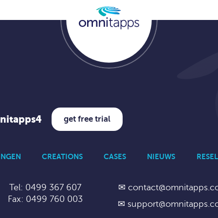
mnitapps4
get free trial
INGEN
CREATIONS
CASES
NIEUWS
RESEL
Tel: 0499 367 607
✉
contact@omnitapps.
Fax: 0499 760 003
✉
support@omnitapps.