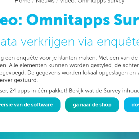
Home
/
Nieuws
/
Video: Omnitapps Survey
eo: Omnitapps Su
ata verkrijgen via enquêt
g een enquête voor je klanten maken. Met een van de 
en. Alle elementen kunnen worden gestyled, de acht
oegevoegd. De gegevens worden lokaal opgeslagen en w
erver gestuurd.
, 24 apps in één pakket! Bekijk wat de
Survey
inhoudt
ersie van de software
ga naar de shop
do