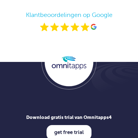
Klantbeoordelingen op Google
Download gratis trial van Omnitapps4
get free trial