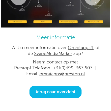
Meer informatie
Wilt u meer informatie over
Omnitapps4
, of
de
SwipeMediaMarker
app?
Neem contact op met
Prestop! Telefoon:
+31(0)499-367 607
|
Email:
omnitapps@prestop.nl
terug naar overzicht