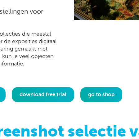
stellingen voor
llecties die meestal
 de exposities digitaal
rvaring gemaakt met
un je veel objecten
nformatie.
download free trial
go to shop
reenshot selectie 