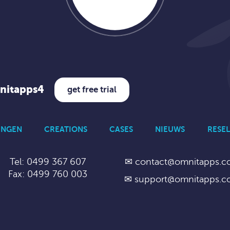
mnitapps4
get free trial
INGEN
CREATIONS
CASES
NIEUWS
RESEL
Tel: 0499 367 607
✉
contact@omnitapps.
Fax: 0499 760 003
✉
support@omnitapps.