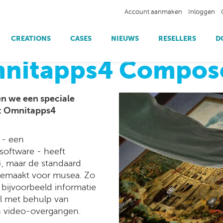
Account aanmaken
Inloggen
CREATIONS
CASES
NIEUWS
RESELLERS
D
ome
/
Nieuws
/
Nieuw! Omnitapps4 Composer Muse
mnitapps4 Compos
Omnitapps4 Player
Beurzen & events
Betaalsystemen
Omnitapps4 Apps
Showrooms
Object herkenning
n we een speciale
Toerist & publieke ruimte
RFID
: Omnitapps4
- een
software - heeft
, maar de standaard
gemaakt voor musea. Zo
bijvoorbeeld informatie
el met behulp van
n video-overgangen.