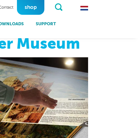
shop
Contact
OWNLOADS
SUPPORT
um
er Museum