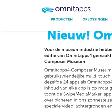
PRODUCTEN
OPLOSSINGEN
H
producten.
oplossingen.
creations.
support.
Nieuw! O
Omnitapps4 Composer
Corporate
Design
FAQ
Omnitapps4 Games
Retail
Games
Voor de museumindustrie hebbe
Musea
Database koppeling
editie van Omnitapps4 gemaakt
Composer Museum
Omnitapps4 Composer Museum 
gebruiksvriendelijke multi-touch 
dezelfde 24 apps als Omnitapps4
inhoud van elke app is op maat 
toont de SwipeMediaMarker-app 
over planeten in ons zonnestels
speciale video-achtergronden e