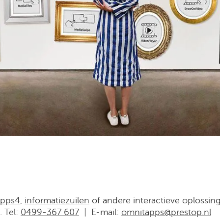
e
pps
4
,
informatiezuilen
of andere interactieve oplossin
 Tel:
0499-367 607
| E-mail:
omnitapps@prestop.nl