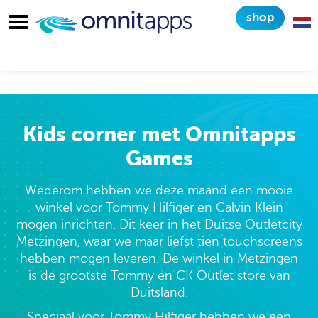
shop
Kids Corner voor Tommy
Hilfiger in Duitsland
Kids corner met Omnitapps
Games
Wederom hebben we deze maand een mooie
winkel voor Tommy Hilfiger en Calvin Klein
mogen inrichten. Dit keer in het Duitse Outletcity
Metzingen, waar we maar liefst tien touchscreens
hebben mogen leveren. De winkel in Metzingen
is de grootste Tommy en CK Outlet store van
Duitsland.
Speciaal voor Tommy Hilfiger hebben we een